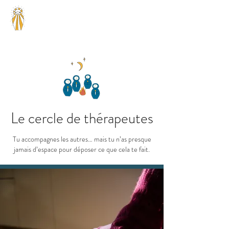
Antoinette V.
Psydutrauma
Psychologue Ixelles
Le cercle de thérapeutes
Tu accompagnes les autres… mais tu n’as presque
jamais d’espace pour déposer ce que cela te fait.