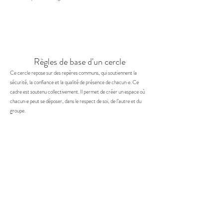
Règles de base d'un cercle
Ce cercle repose sur des repères communs, qui soutiennent la
sécurité, la confiance et la qualité de présence de chacun·e. Ce
cadre est soutenu collectivement. Il permet de créer un espace où
chacun·e peut se déposer, dans le respect de soi, de l’autre et du
groupe.
1.
La confidentialité.
C’est la base du
cadre.
Ce qui est partagé dans le
cercle reste dans le cercle.
Chacun·e s’engage à respecter
l’intimité de ce qui est déposé, et à
ne rien répéter à l’extérieur.