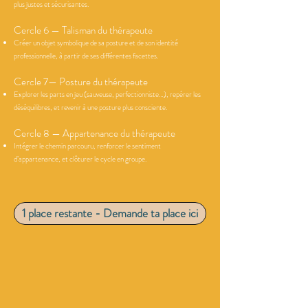
plus justes et sécurisantes.
Cercle 6 — Talisman du thérapeute
Créer un objet symbolique de sa posture et de son identité
professionnelle, à partir de ses différentes facettes.
Cercle 7— Posture du thérapeute
Explorer les parts en jeu (sauveuse, perfectionniste…), repérer les
déséquilibres, et revenir à une posture plus consciente.
Cercle 8 — Appartenance du thérapeute
Intégrer le chemin parcouru, renforcer le sentiment
d’appartenance, et clôturer le cycle en groupe.
1 place restante - Demande ta place ici