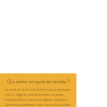
7.
Sans jugement, sans conseil.
Le cercle n’est pas un espace
d’analyse, de correction ou de
solution.
Il n’est pas proposé de
conseils, ni pendant, ni après le
cercle, sauf si une demande
explicite est formulée.
Chacun·e
est invité·e à rester dans une
posture d’écoute, sans chercher à
intervenir dans le chemin de
l’autre.
Qui anime ce cycle de cercles ?
Ce cercle est né d’un endroit très concret de ma pratique.
Celui où, malgré les outils, les formations, les années…
il manquait parfois un espace pour déposer, simplement.
J’animerai personnellement chacun des cercles, en veillant