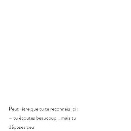
soignant·es, accompagnant·es… et
plus largement toute personne en
lien d’accompagnement individuel ou
colle
ctif ​qui ressentent le besoin de :
– se déposer
– prendre soin de leur posture
– ne plus porter seul·es ce que leur
métier mobilise
– retrouver un sentiment
d’appartenance
Peut-être que tu te reconnais ici :
– tu écoutes beaucoup… mais tu
déposes peu