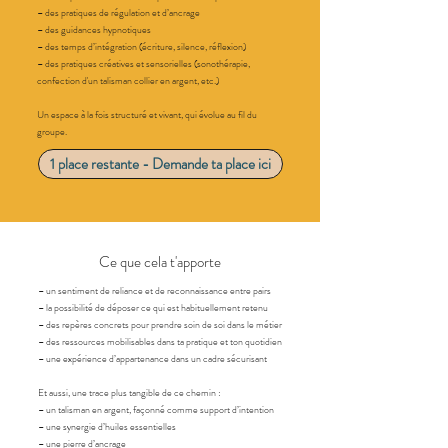
– des pratiques de régulation et d’ancrage
– des guidances hypnotiques
– des temps d’intégration (écriture, silence, réflexion)
– des pratiques créatives et sensorielles (sonothérapie,
confection d'un talisman collier en argent, etc.)
Un espace à la fois structuré et vivant, qui évolue au fil du
groupe.
1 place restante - Demande ta place ici
Ce que cela t'apporte
– un sentiment de reliance et de reconnaissance entre pairs
– la possibilité de déposer ce qui est habituellement retenu
– des repères concrets pour prendre soin de soi dans le métier
– des ressources mobilisables dans ta pratique et ton quotidien
– une expérience d’appartenance dans un cadre sécurisant
Et aussi, une trace plus tangible de ce chemin :
– un talisman en argent, façonné comme support d’intention
– une synergie d’huiles essentielles
– une pierre d’ancrage