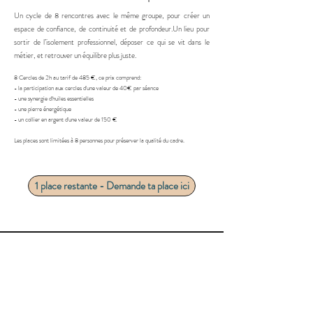
Un cycle de 8 rencontres avec le même groupe, pour créer un
espace de confiance, de continuité et de profondeur.Un lieu pour
sortir de l’isolement professionnel, déposer ce qui se vit dans le
métier, et retrouver un équilibre plus juste.
8 Cercles de 2h
​ au tarif de
485 €, ce prix comprend:
- la participation aux cercles d'une valeur de 40€ par séance
- une synergie d'huiles essentielles
- une pierre énergétique
- un collier en argent d'une valeur de 150 €
Les places sont limitées à 8 personnes pour préserver la qualité du cadre.
1 place restante - Demande ta place ici
À qui s’adresse ce cycle ?
Psychologues, thérapeutes,