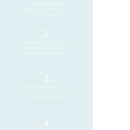
Des espaces de parole guidés pour
déposer ce qui se vit dans le métier, sans
avoir à tenir une posture.
2.
Une expérience de groupe qui permet de
se reconnaître dans l’autre et de ne plus
rester seul·e avec ce qui est traversé.
3.
Des repères et des ressentis qui peuvent
soutenir, au fil du temps, une posture plus
consciente, plus habitée et plus ajustée.
4.