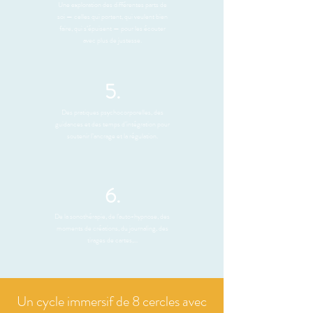
Une exploration des différentes parts de
soi — celles qui portent, qui veulent bien
faire, qui s’épuisent — pour les écouter
avec plus de justesse.
5.
Des pratiques psychocorporelles, des
guidances et des temps d’intégration pour
soutenir l’ancrage et la régulation.
6.
De la sonothérapie, de l'auto-hypnose, des
moments de créations, du journaling, des
tirages de cartes,...
Un cycle immersif de 8 cercles avec