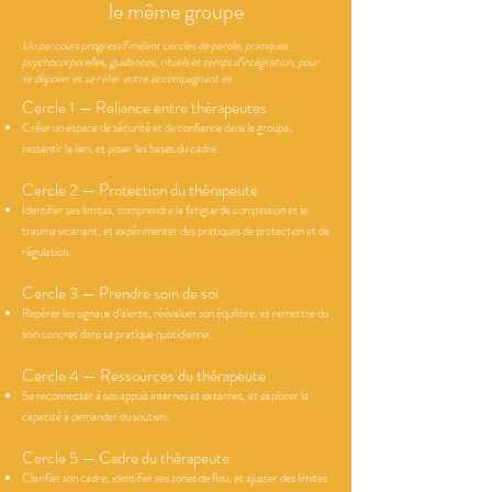
le même groupe
Un parcours progressif mêlant cercles de parole, pratiques
psychocorporelles, guidances, rituels et temps d’intégration, pour
se déposer et se relier entre accompagnant·es
Cercle 1 — Reliance entre thérapeutes
Créer un espace de sécurité et de confiance dans le groupe,
ressentir le lien, et poser les bases du cadre.
Cercle 2 — Protection du thérapeute
Identifier ses limites, comprendre la fatigue de compassion et le
trauma vicariant, et expérimenter des pratiques de protection et de
régulation.
Cercle 3 — Prendre soin de soi
Repérer les signaux d’alerte, réévaluer son équilibre, et remettre du
soin concret dans sa pratique quotidienne.
Cercle 4 — Ressources du thérapeute
Se reconnecter à ses appuis internes et externes, et explorer la
capacité à demander du soutien.
Cercle 5 — Cadre du thérapeute
Clarifier son cadre, identifier ses zones de flou, et ajuster des limites