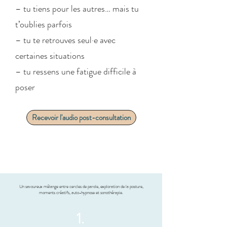
– tu tiens pour les autres… mais tu
t’oublies parfois
– tu te retrouves seul·e avec
certaines situations
– tu ressens une fatigue difficile à
poser
Recevoir l'audio post-consultation
Un savoureux mélange entre cercles de parole, exploration de la posture,
moments créatifs, auto-hypnose et sonothérapie.
1.