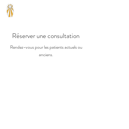
Antoinette V.
Psydutrauma
Psychologue Ixelles
Réserver une consultation
Rendez-vous pour les patients actuels ou
anciens.
Suivis en cours
Les personnes déjà engagées dans un travail
thérapeutique peuvent continuer à prendre
rendez-vous via l’agenda en ligne. Pour
rappel, toute consultation non annulée au
moins 72 heures à l’avance est due.
Anciens suivis
Si nous avons déjà travaillé ensemble, vous