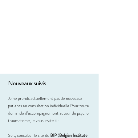
pouvez prendre rendez-vous sur l'agenda en
ligne.
Selon les périodes, je me réserve le droit de
le remettre à plus tard si l'agenda est chargé
pour les suivis en cours actuellement. Une
inscription sur liste d’attente peut être
nécessaire avant de reprendre un suivi
régulier.
Nouveaux suivis
Je ne prends actuellement pas de nouveaux
patients en consultation individuelle.Pour toute
demande d’accompagnement autour du psycho
traumatisme, je vous invite à :
Soit, consulter le site du
BIP (Belgian Institute