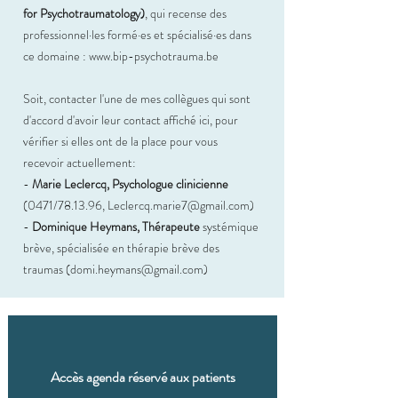
for Psychotraumatology)
, qui recense des
professionnel·les formé·es et spécialisé·es dans
ce domaine :
www.bip-psychotrauma.be
Soit, contacter l'une de mes collègues qui sont
d'accord d'avoir leur contact affiché ici, pour
vérifier si elles ont de la place pour vous
recevoir actuellement:​​
-
Marie Leclercq, Psychologue clinicienne
(0471/78.13.96,
Leclercq.marie7@gmail.com
)
-
Dominique Heymans, Thérapeute
systémique
brève, spécialisée en thérapie brève des
traumas (
domi.heymans@gmail.com
)​
Accès agenda réservé aux patients