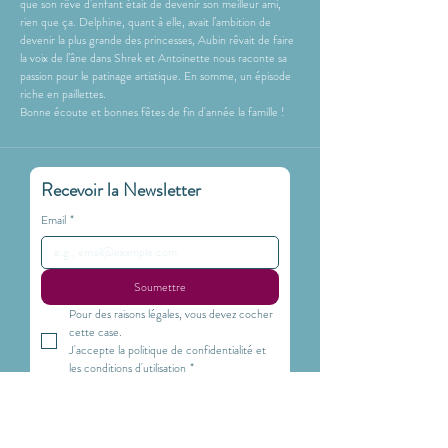
que son rêve d’enfant était de devenir son meilleur ami,
rien que ça. Delphine, quant à elle, avait l’ambition de
devenir la plus grande des princesses, Aubin rêvait de faire
la voix de l’âne dans Shrek et Antoinette nous raconte sa
passion pour le patinage artistique. En somme, un épisode
riche en paillettes.
Bonne écoute et bonnes fêtes de fin d'année la famille !
Recevoir la Newsletter
Email
*
Soumettre
Pour des raisons légales, vous devez cocher 
cette case. 
J'accepte la politique de confidentialité et 
les conditions d'utilisation
*
Politique de confidentialité
Conditions d'utilisation