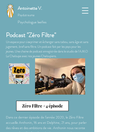
Antoinette V.
Psydutrauma
Psychologue Ixelles
Podcast "Zéro Filtre"
Un espace pour s'exprimer et échanger sans tabou, sans âge et sans
jugement, bref sans filtre. Un podcast fait par les psys pour les
jeunes. Une chaine de podcast enregistrée dans le studio de l'A.M.O
La Chaloupe avec nos jeunes Chaloupiens.
Zéro Filtre #4 épisode
Dans ce dernier épisode de l’année 2020, le Zéro Filtre
accueille Anthonin, 16 ans et Delphine, 21 ans, pour parler
des rêves et des ambitions de vie. Anthonin nous raconte